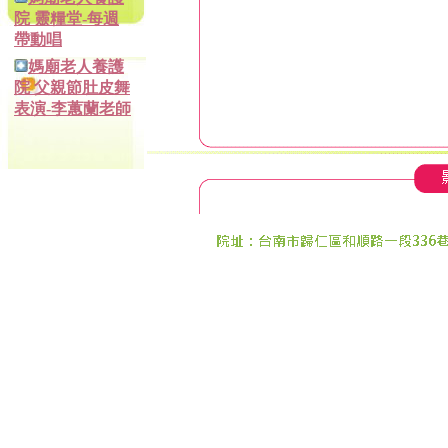
院 靈糧堂-每週
帶動唱
媽廟老人養護
院 父親節肚皮舞
表演-李蕙蘭老師