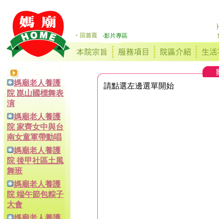
‧影片專區
媽廟老人養護
院 崑山國標舞表
演
媽廟老人養護
院 家齊女中與台
南女童軍帶動唱
媽廟老人養護
院 後甲社區土風
舞班
媽廟老人養護
院 端午節包粽子
大會
媽廟老人養護