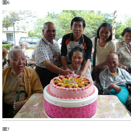
圖6
圖7