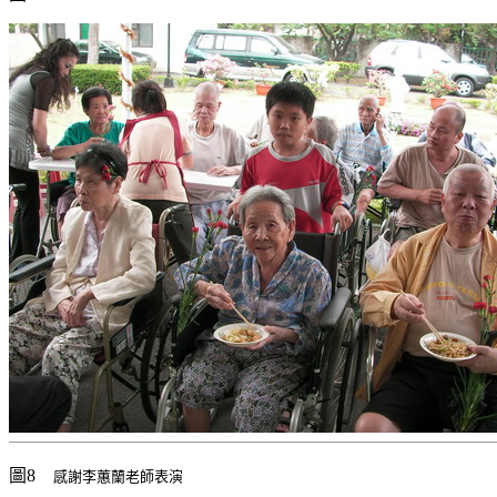
圖8
感謝李蕙蘭老師表演