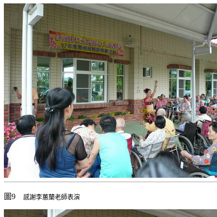
圖9
感謝李蕙蘭老師表演