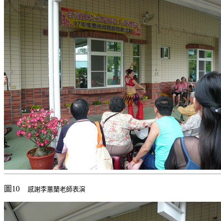
圖10
感謝李蕙蘭老師表演