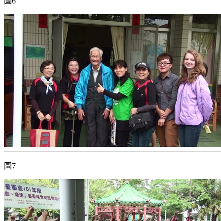
圖6
圖7