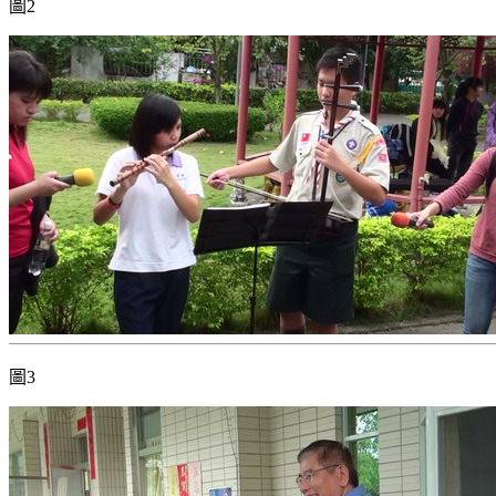
圖2
圖3